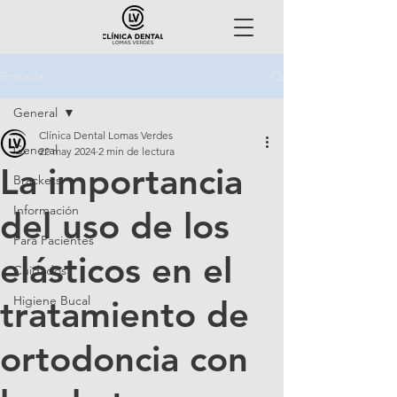
Entrada
General
Clínica Dental Lomas Verdes
General
22 may 2024
2 min de lectura
La importancia
Brackets
Información
del uso de los
Para Pacientes
elásticos en el
Cuidados
Higiene Bucal
tratamiento de
ortodoncia con