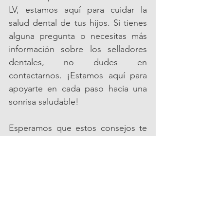
LV, estamos aquí para cuidar la 
salud dental de tus hijos. Si tienes 
alguna pregunta o necesitas más 
información sobre los selladores 
dentales, no dudes en 
contactarnos. ¡Estamos aquí para 
apoyarte en cada paso hacia una 
sonrisa saludable!
Esperamos que estos consejos te 
sean útiles y ayuden a mantener la 
salud bucal de tus hijos en 
excelente estado. Si necesitas más 
información o ayuda, no dudes en 
agendar una cita con nosotros. ¡Tu 
hijo merece el mejor cuidado 