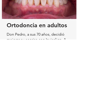
Ortodoncia en adultos
Don Pedro, a sus 70 años, decidió
mejorar su sonrisa con Invisalign. A
pesar de su edad, los alineadores
transparentes fueron la opción
perfecta, brindándole comodidad y
discreción. Hoy, Don Pedro disfruta de
una sonrisa alineada y se siente
rejuvenecido y lleno de confianza.