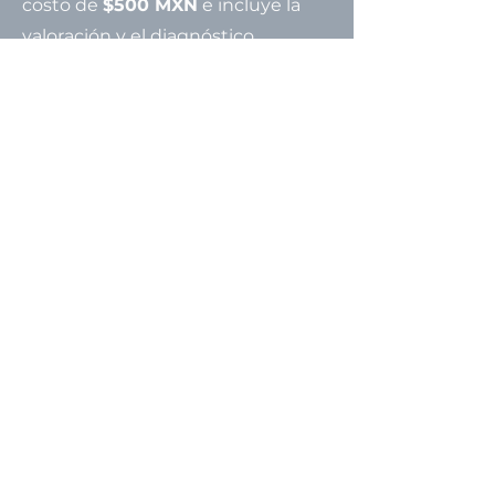
costo de
$500 MXN
e incluye la
valoración y el diagnóstico
completo.
El tratamiento se cotiza al
momento según tu diagnóstico,
sin sorpresas ni cargos ocultos.
No damos presupuestos sin
valoración, ya que cada urgencia es
diferente.
Estamos en Lomas Verdes,
Naucalpan
Dirección
Av. General Agustín Iturbide #2,
Lomas Verdes 6ta Sección