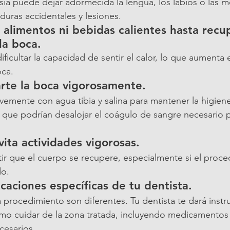
ia puede dejar adormecida la lengua, los labios o las mej
uras accidentales y lesiones.
alimentos ni bebidas calientes hasta recup
la boca.
ficultar la capacidad de sentir el calor, lo que aumenta 
ca.
arte la boca vigorosamente.
emente con agua tibia y salina para mantener la higiene
que podrían desalojar el coágulo de sangre necesario p
ita actividades vigorosas.
ir que el cuerpo se recupere, especialmente si el proce
do.
icaciones específicas de tu dentista.
procedimiento son diferentes. Tu dentista te dará instr
ómo cuidar de la zona tratada, incluyendo medicamentos
cesarios.