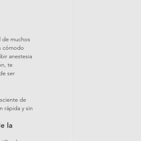
al de muchos 
ás cómodo 
bir anestesia 
n, te 
de ser 
sciente de 
 rápida y sin 
e la 