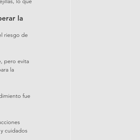
illas, lo que 
erar la 
el riesgo de 
, pero evita 
ara la 
dimiento fue 
ucciones 
 y cuidados 