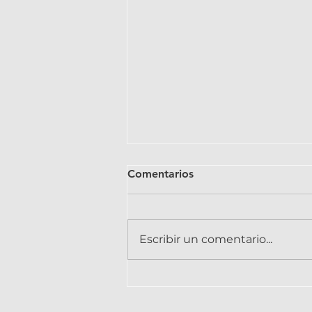
Comentarios
Escribir un comentario...
Los 7 básicos que necesitas
cuando empiezas