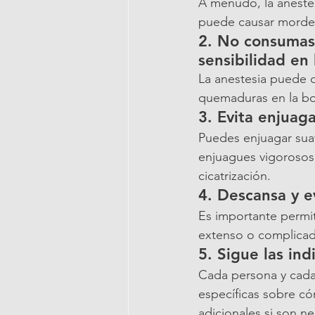
A menudo, la anestes
puede causar morded
2. 
No consumas 
sensibilidad en 
La anestesia puede di
quemaduras en la bo
3. 
Evita enjuag
Puedes enjuagar suav
enjuagues vigorosos 
cicatrización.
4. 
Descansa y ev
Es importante permit
extenso o complica
5. 
Sigue las ind
Cada persona y cada 
específicas sobre c
adicionales si son ne