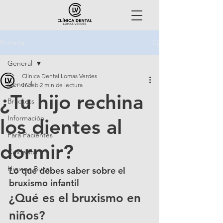
Entrada
General
Clínica Dental Lomas Verdes
General
16 feb
2 min de lectura
¿Tu hijo rechina
Brackets
Información
los dientes al
Para Pacientes
dormir?
Cuidados
Higiene Bucal
Lo que debes saber sobre el 
bruxismo infantil
¿Qué es el bruxismo en 
niños?