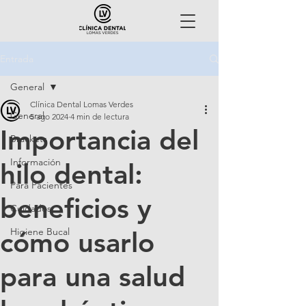
Entrada
General
Clínica Dental Lomas Verdes
General
5 ago 2024
4 min de lectura
Importancia del
Brackets
Información
hilo dental:
Para Pacientes
beneficios y
Cuidados
Higiene Bucal
cómo usarlo
para una salud