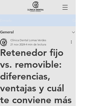
Entrada
General
Clínica Dental Lomas Verdes
21 nov 2024
4 min de lectura
Retenedor fijo
vs. removible:
diferencias,
ventajas y cuál
te conviene más