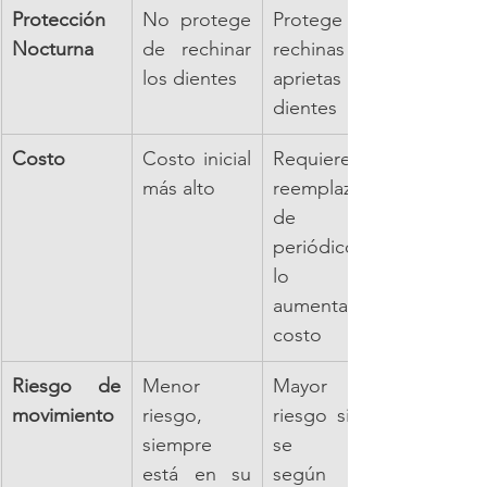
Protección 
No protege 
Protege si 
Nocturna
de rechinar 
rechinas o 
los dientes
aprietas los 
dientes
Costo
Costo inicial 
Requiere 
más alto
reemplazo 
de 
periódico, 
lo que 
aumenta el 
costo
Riesgo de 
Menor 
Mayor 
movimiento
riesgo, 
riesgo si no 
siempre 
se usa 
está en su 
según las 