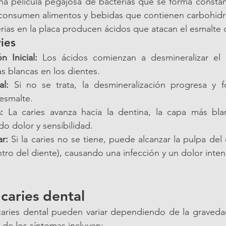
una película pegajosa de bacterias que se forma consta
consumen alimentos y bebidas que contienen carbohidrat
erias en la placa producen ácidos que atacan el esmalte 
ies
n Inicial:
 Los ácidos comienzan a desmineralizar el e
 blancas en los dientes.
al:
 Si no se trata, la desmineralización progresa y 
esmalte.
:
 La caries avanza hacia la dentina, la capa más bla
o dolor y sensibilidad.
r:
 Si la caries no se tiene, puede alcanzar la pulpa del d
tro del diente), causando una infección y un dolor inten
caries dental
caries dental pueden variar dependiendo de la gravedad
 de los síntomas incluyen: