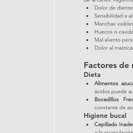
Dolor de diente
Sensibilidad a a
Manchas visibles
Huecos o cavidad
Mal aliento pers
Dolor al mastica
Factores de 
Dieta
Alimentos azuc
ácidos puede au
Bocadillos Fre
constante de azú
Higiene bucal
Cepillado Inad
a la acumulación