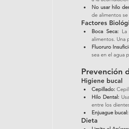
No usar hilo den
de alimentos se
Factores Biológ
Boca Seca:
 La 
alimentos. Una p
Fluoruro Insufic
sea en el agua p
Prevención d
Higiene bucal
Cepillado:
 Cepil
Hilo Dental:
 Usa
entre los diente
Enjuague bucal:
Dieta