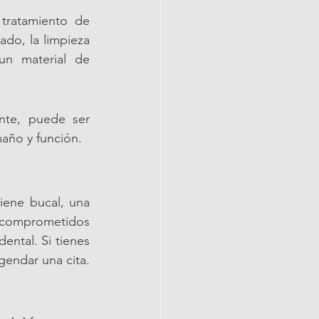
tratamiento de 
do, la limpieza 
un material de 
nte, puede ser 
maño y función.
iene bucal, una 
s comprometidos 
ental. Si tienes 
endar una cita. 