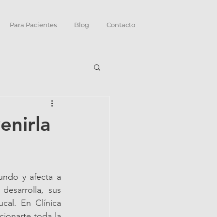
Para Pacientes
Blog
Contacto
enirla
ndo y afecta a 
esarrolla, sus 
al. En Clínica 
onarte toda la 