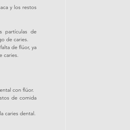
ca y los restos 
s partículas de 
go de caries.
alta de flúor, ya 
 caries.
ntal con flúor.
estos de comida 
a caries dental.