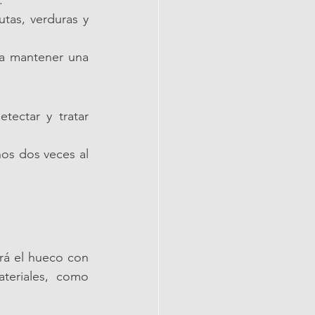
.
tas, verduras y 
ya mantener una 
tectar y tratar 
os dos veces al 
ará el hueco con 
eriales, como 