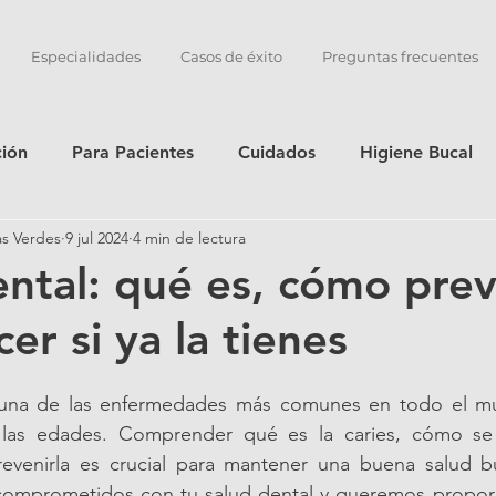
Especialidades
Casos de éxito
Preguntas frecuentes
ción
Para Pacientes
Cuidados
Higiene Bucal
as Verdes
9 jul 2024
4 min de lectura
ental: qué es, cómo prev
er si ya la tienes
s una de las enfermedades más comunes en todo el mu
las edades. Comprender qué es la caries, cómo se d
venirla es crucial para mantener una buena salud buc
comprometidos con tu salud dental y queremos proporci