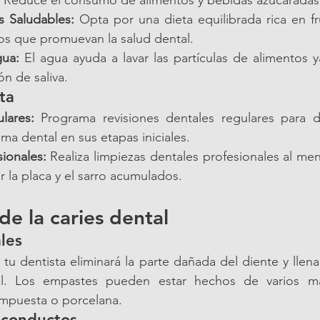
 Reduce el consumo de alimentos y bebidas azucaradas
 Saludables:
 Opta por una dieta equilibrada rica en fru
os que promuevan la salud dental.
ua:
 El agua ayuda a lavar las partículas de alimentos 
n de saliva.
sta
lares:
 Programa revisiones dentales regulares para de
ma dental en sus etapas iniciales.
ionales:
 Realiza limpiezas dentales profesionales al men
r la placa y el sarro acumulados.
de la caries dental
les
s, tu dentista eliminará la parte dañada del diente y llen
l. Los empastes pueden estar hechos de varios mat
mpuesta o porcelana.
 conductos