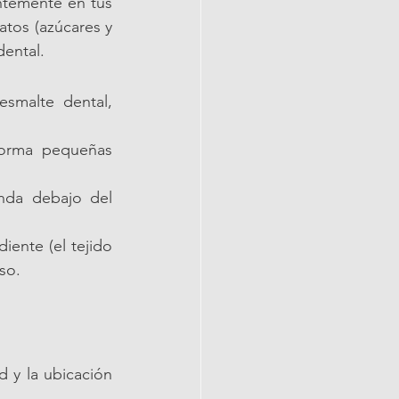
ntemente en tus 
os (azúcares y 
dental.
smalte dental, 
forma pequeñas 
nda debajo del 
iente (el tejido 
so.
 y la ubicación 