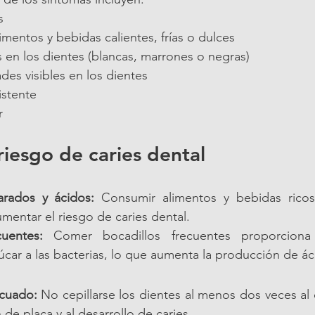
s
limentos y bebidas calientes, frías o dulces
 en los dientes (blancas, marrones o negras)
es visibles en los dientes
istente
r
riesgo de caries dental
arados y ácidos:
 Consumir alimentos y bebidas ricos
mentar el riesgo de caries dental.
cuentes:
 Comer bocadillos frecuentes proporciona 
car a las bacterias, lo que aumenta la producción de ác
ecuado:
 No cepillarse los dientes al menos dos veces al d
 de placa y al desarrollo de caries.