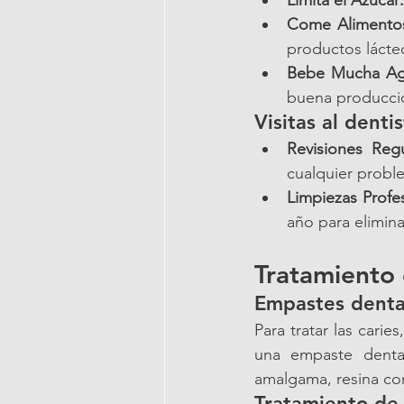
Limita el Azúcar:
Come Alimentos
productos lácte
Bebe Mucha Ag
buena producció
Visitas al denti
Revisiones Regu
cualquier proble
Limpiezas Profes
año para elimina
Tratamiento 
Empastes denta
Para tratar las carie
una empaste denta
amalgama, resina co
Tratamiento de