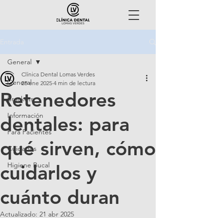
Entrada
General
Clínica Dental Lomas Verdes
General
28 ene 2025
4 min de lectura
Retenedores
Brackets
Información
dentales: para
Para Pacientes
qué sirven, cómo
Cuidados
Higiene Bucal
cuidarlos y
cuánto duran
Actualizado:
21 abr 2025