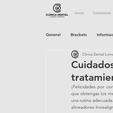
Inicio
Conócenos
General
Brackets
Informa
Clínica Dental Lom
Cuidados
tratamie
¡Felicidades por com
que obtengas los mej
una rutina adecuada.
alineadores Invisalig