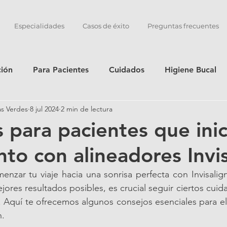
Especialidades
Casos de éxito
Preguntas frecuentes
ción
Para Pacientes
Cuidados
Higiene Bucal
as Verdes
8 jul 2024
2 min de lectura
 para pacientes que inic
nto con alineadores Invi
enzar tu viaje hacia una sonrisa perfecta con Invisalign
ores resultados posibles, es crucial seguir ciertos cuid
 Aquí te ofrecemos algunos consejos esenciales para el
n.