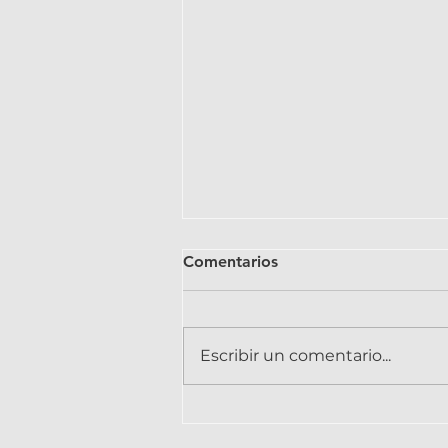
Comentarios
Escribir un comentario...
Los 7 básicos que necesitas
cuando empiezas