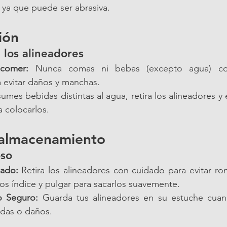
 ya que puede ser abrasiva.
ión
 los alineadores
 comer:
 Nunca comas ni bebas (excepto agua) con
a evitar daños y manchas.
sumes bebidas distintas al agua, retira los alineadores y
a colocarlos.
 almacenamiento
oso
dado:
 Retira los alineadores con cuidado para evitar rom
os índice y pulgar para sacarlos suavemente.
o Seguro:
 Guarda tus alineadores en su estuche cuan
idas o daños.